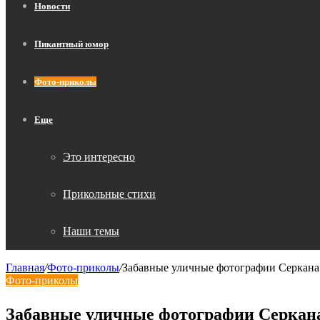
Новости
Пикантный юмор
Фото-приколы
Еще
Это интересно
Прикольные стихи
Наши темы
Главная
/
Фото-приколы
/
Забавные уличные фотографии Серкана Т
Фото-приколы
Забавные уличные фотографии Серкана 