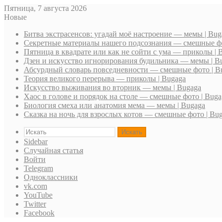
Пятница, 7 августа 2026
Новые
Битва экстрасенсов: угадай моё настроение — мемы | Bug
Секретные материалы нашего подсознания — смешные фо
Пятница в квадрате или как не сойти с ума — приколы | 
Дзен и искусство игнорирования будильника — мемы | B
Абсурдный словарь повседневности — смешные фото | B
Теория великого перерыва — приколы | Bugaga
Искусство выживания во вторник — мемы | Bugaga
Хаос в голове и порядок на столе — смешные фото | Buga
Биология смеха или анатомия мема — мемы | Bugaga
Сказка на ночь для взрослых котов — смешные фото | Bu
Искать
Sidebar
Случайная статья
Войти
Telegram
Одноклассники
vk.com
YouTube
Twitter
Facebook