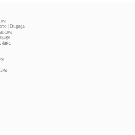
aga
то | Bugaga
Bugaga
ugaga
ugaga
ga
gaga