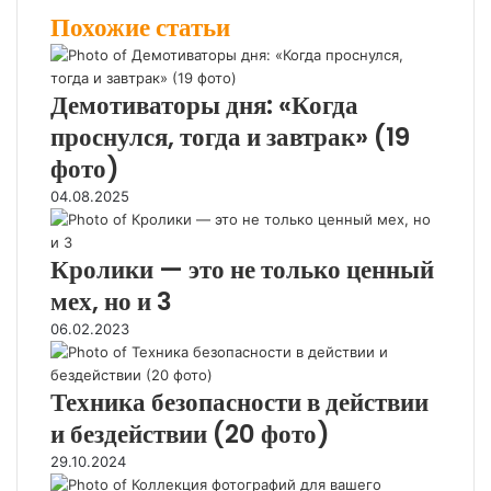
k
t
н
о
p
t
e
e
Похожие статьи
e
e
т
к
e
s
g
r
d
r
а
л
A
r
I
e
к
а
p
a
n
s
т
с
p
m
Демотиваторы дня: «Когда
t
е
с
проснулся, тогда и завтрак» (19
н
фото)
и
к
04.08.2025
и
Кролики — это не только ценный
мех, но и 3
06.02.2023
Техника безопасности в действии
и бездействии (20 фото)
29.10.2024