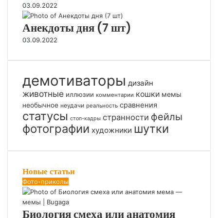
т
03.09.2022
л
о
н
Анекдоты дня (7 шт)
)
о
в
03.09.2022
к
о
й
демотиваторы
дизайн
животные
кошки
мемы
иллюзии
комментарии
сравнения
необычное
неудачи
реальность
статусы
фейлы
странности
стоп-кадры
фотографии
шутки
художники
Новые статьи
Фото-приколы
Биология смеха или анатомия