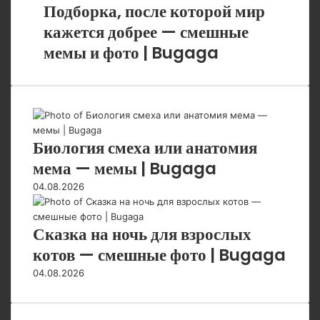
пустыне
Подборка, после которой мир
|
после
Wi
Bugaga
которой
кажется добрее — смешные
мир
мемы и фото | Bugaga
кажется
добрее
—
смешные
мемы
и
Биология смеха или анатомия
фото
|
мема — мемы | Bugaga
Bugaga
04.08.2026
Сказка на ночь для взрослых
котов — смешные фото | Bugaga
04.08.2026