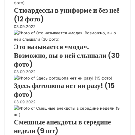
а
а
о
о
и
д
Стюардессы в униформе и без неё
е
п
т
з
о
т
(12 фото)
о
о
н
п
д
н
)
у
о
03.09.2022
а
я
т
л
ж
в
р
ь
е
ш
и
Это называется «мода».
з
п
и
о
р
Возможно, вы о ней слышали (30
е
в
и
фото)
з
а
т
а
т
03.09.2022
е
д
ь
м
а
с
Здесь фотошопа нет ни разу! (15
п
н
я
е
фото)
и
м
р
е
и
03.09.2022
а
(
к
т
1
р
у
2
Смешные анекдоты в середине
о
р
ф
в
недели (9 шт)
е
о
о