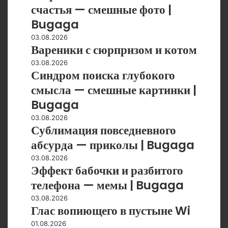
счастья
счастья — смешные фото |
приколы
—
|
Bugaga
смешные
Bugaga
фото
Вареники
03.08.2026
Вареники с сюрпризом и котом
|
с
Bugaga
сюрпризом
Синдром
03.08.2026
и
Синдром поиска глубокого
поиска
котом
глубокого
смысла — смешные картинки |
смысла
Bugaga
—
смешные
Сублимация
03.08.2026
Сублимация повседневного
картинки
повседневного
|
абсурда
абсурда — приколы | Bugaga
Bugaga
—
Эффект
03.08.2026
приколы
Эффект бабочки и разбитого
бабочки
|
и
телефона — мемы | Bugaga
Bugaga
разбитого
Глас
03.08.2026
телефона
Глас вопиющего в пустыне Wi
вопиющего
—
в
мемы
Подборка,
01.08.2026