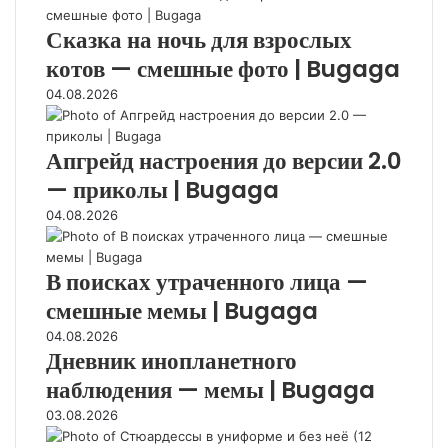
п
е
к
н
ы
»
2
р
р
а
о
Сказка на ночь для взрослых
щ
(
ш
и
в
м
м
е
8
т
котов — смешные фото | Bugaga
ш
с
и
о
н
ш
)
л
т
,
п
04.08.2026
с
т
и
и
к
ы
о
)
е
л
о
т
л
ё
е
т
Апгрейд настроения до версии 2.0
е
ь
г
р
о
у
— приколы | Bugaga
ю
о
е
р
з
,
с
с
04.08.2026
ы
н
ч
т
а
е
а
т
и
й
с
л
о
В поисках утраченного лица —
,
к
о
и
н
п
л
г
,
смешные мемы | Bugaga
е
р
и
р
к
з
04.08.2026
е
н
е
а
а
Дневник инопланетного
к
г
ю
к
м
р
наблюдения — мемы | Bugaga
(
т
Н
е
а
2
в
Е
р
03.08.2026
с
0
а
н
з
н
ф
с