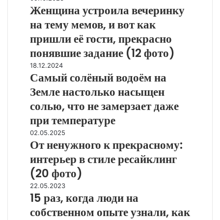
д
Женщина устроила вечеринку
и
е
о
к
н
на тему мемов, и вот как
т
С
щ
пришли её гости, прекрасно
ы
т
и
д
е
понявшие задание (12 фото)
н
л
ф
а
С
18.12.2024
я
а
у
Самый солёный водоём на
а
в
н
с
м
с
Земле настолько насыщен
П
т
ы
е
а
р
солью, что не замерзает даже
й
х
б
о
при температуре
с
:
с
и
о
«
т
л
О
02.05.2025
л
Я
с
От ненужного к прекрасному:
а
т
ё
б
о
в
н
интерьер в стиле ресайклинг
н
о
з
е
е
ы
(20 фото)
л
д
ч
н
й
ь
а
е
у
1
22.05.2023
в
ш
ё
р
15 раз, когда люди на
ж
5
о
е
т
и
н
р
собственном опыте узнали, как
д
н
у
н
о
а