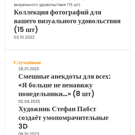
Коллекция фотографий для
вашего визуального удовольствия
(15 шт)
03.10.2022
Случайные
С
28.01.2025
Смешные анекдоты для всех:
м
е
«Я больше не ненавижу
ш
понедельники…» (8 шт)
н
ы
Х
02.04.2025
Художник Стефан Пабст
е
у
а
д
создаёт умопомрачительные
н
о
3D
е
ж
к
н
Ж
09.10.2023