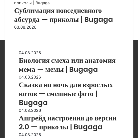
Сублимация повседневного
абсурда — приколы | Bugaga
03.08.2026
Биология
04.08.2026
Биология смеха или анатомия
смеха
или
мема — мемы | Bugaga
анатомия
Сказка
04.08.2026
мема
Сказка на ночь для взрослых
на
—
ночь
котов — смешные фото |
мемы
для
|
Bugaga
взрослых
Bugaga
котов
Апгрейд
04.08.2026
Апгрейд настроения до версии
—
настроения
смешные
до
2.0 — приколы | Bugaga
фото
версии
В
04.08.2026
|
2.0