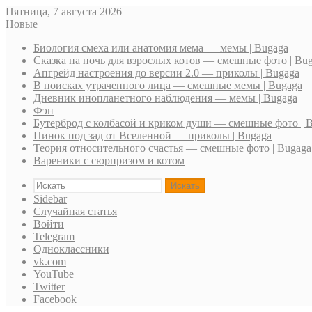
Пятница, 7 августа 2026
Новые
Биология смеха или анатомия мема — мемы | Bugaga
Сказка на ночь для взрослых котов — смешные фото | Bu
Апгрейд настроения до версии 2.0 — приколы | Bugaga
В поисках утраченного лица — смешные мемы | Bugaga
Дневник инопланетного наблюдения — мемы | Bugaga
Фэн
Бутерброд с колбасой и криком души — смешные фото | 
Пинок под зад от Вселенной — приколы | Bugaga
Теория относительного счастья — смешные фото | Bugaga
Вареники с сюрпризом и котом
Искать
Sidebar
Случайная статья
Войти
Telegram
Одноклассники
vk.com
YouTube
Twitter
Facebook