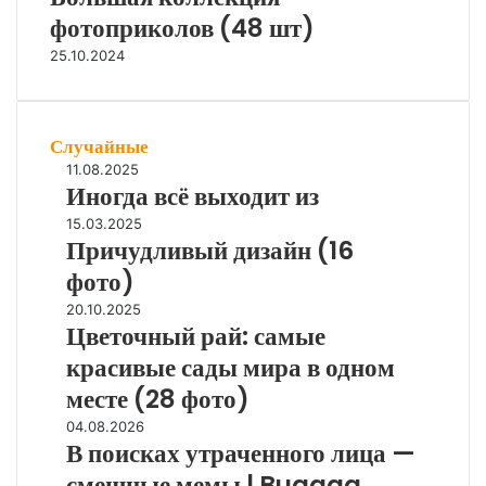
фотоприколов (48 шт)
25.10.2024
Случайные
И
11.08.2025
Иногда всё выходит из
н
о
П
15.03.2025
г
Причудливый дизайн (16
р
д
и
фото)
а
ч
в
Ц
20.10.2025
у
Цветочный рай: самые
с
в
д
ё
е
красивые сады мира в одном
л
в
т
и
месте (28 фото)
ы
о
в
х
ч
В
04.08.2026
ы
о
В поисках утраченного лица —
н
п
й
д
ы
о
д
смешные мемы | Bugaga