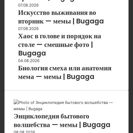
—
Искусство
07.08.2026
приколы
Искусство выживания во
выживания
|
во
вторник — мемы | Bugaga
Bugaga
вторник
Хаос
07.08.2026
—
Хаос в голове и порядок на
в
мемы
голове
столе — смешные фото |
|
и
Bugaga
Bugaga
порядок
на
Биология
04.08.2026
Биология смеха или анатомия
столе
смеха
—
или
мема — мемы | Bugaga
смешные
анатомия
фото
мема
|
—
Bugaga
мемы
|
Bugaga
Энциклопедия бытового
волшебства — мемы | Bugaga
08.08.2026