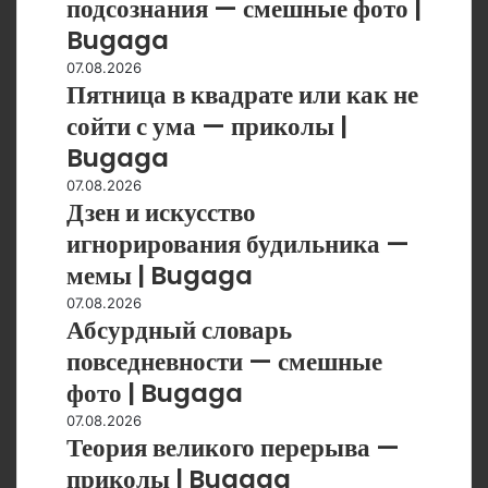
подсознания — смешные фото |
Bugaga
подсознания
Bugaga
—
смешные
Пятница
07.08.2026
Пятница в квадрате или как не
фото
в
|
квадрате
сойти с ума — приколы |
Bugaga
или
Bugaga
как
не
Дзен
07.08.2026
Дзен и искусство
сойти
и
с
искусство
игнорирования будильника —
ума
игнорирования
мемы | Bugaga
—
будильника
приколы
—
Абсурдный
07.08.2026
|
Абсурдный словарь
мемы
словарь
Bugaga
|
повседневности
повседневности — смешные
Bugaga
—
фото | Bugaga
смешные
фото
Теория
07.08.2026
Теория великого перерыва —
|
великого
Bugaga
перерыва
приколы | Bugaga