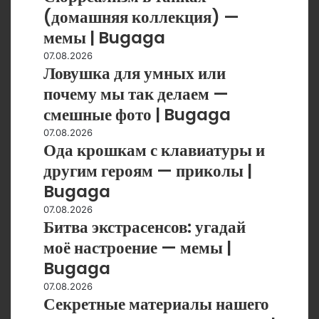
Bugaga
—
тапках
(домашняя коллекция) —
приколы
(домашняя
мемы | Bugaga
|
коллекция)
Bugaga
—
Ловушка
07.08.2026
Ловушка для умных или
мемы
для
|
умных
почему мы так делаем —
Bugaga
или
смешные фото | Bugaga
почему
мы
Ода
07.08.2026
Ода крошкам с клавиатуры и
так
крошкам
делаем
с
другим героям — приколы |
—
клавиатуры
Bugaga
смешные
и
фото
другим
Битва
07.08.2026
|
Битва экстрасенсов: угадай
героям
экстрасенсов:
Bugaga
—
угадай
моё настроение — мемы |
приколы
моё
Bugaga
|
настроение
Bugaga
—
Секретные
07.08.2026
Секретные материалы нашего
мемы
материалы
|
нашего