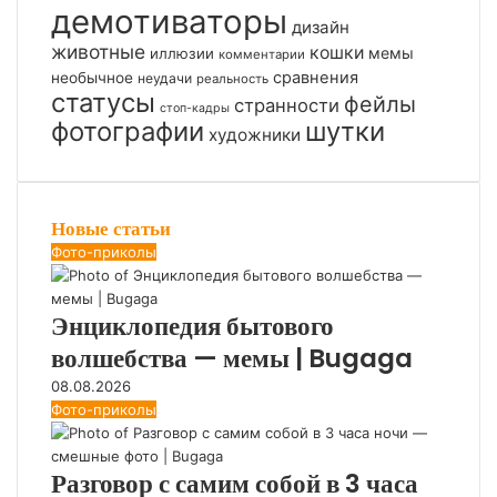
демотиваторы
дизайн
животные
кошки
мемы
иллюзии
комментарии
сравнения
необычное
неудачи
реальность
статусы
фейлы
странности
стоп-кадры
фотографии
шутки
художники
Новые статьи
Фото-приколы
Энциклопедия бытового
волшебства — мемы | Bugaga
08.08.2026
Фото-приколы
Разговор с самим собой в 3 часа