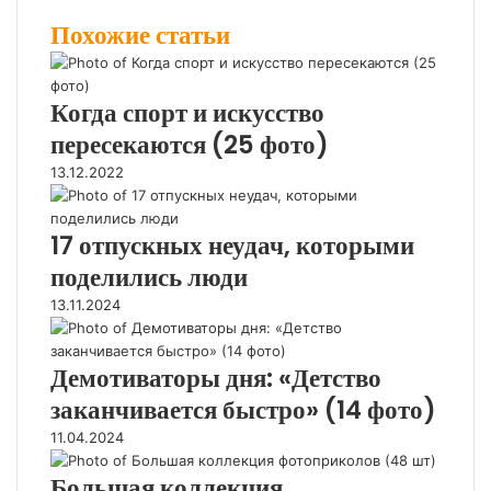
k
t
н
о
p
t
e
e
Похожие статьи
e
e
т
к
e
s
g
r
d
r
а
л
A
r
I
e
к
а
p
a
n
s
т
с
p
m
Когда спорт и искусство
t
е
с
пересекаются (25 фото)
н
и
13.12.2022
к
и
17 отпускных неудач, которыми
поделились люди
13.11.2024
Демотиваторы дня: «Детство
заканчивается быстро» (14 фото)
11.04.2024
Большая коллекция