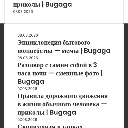
приколы | Bugaga
07.08.2026
Энциклопедия
08.08.2026
Энциклопедия бытового
бытового
волшебства
волшебства — мемы | Bugaga
—
Разговор
08.08.2026
мемы
Разговор с самим собой в 3
с
|
самим
часа ночи — смешные фото |
Bugaga
собой
Bugaga
в
3
Правила
07.08.2026
Правила дорожного движения
часа
дорожного
ночи
движения
в жизни обычного человека —
—
в
приколы | Bugaga
смешные
жизни
фото
обычного
Сюрреализм
07.08.2026
|
Сюрреализм в тапках
человека
в