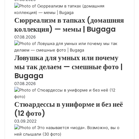
ц
з
о
и
г
)
о
л
Сюрреализм в тапках (домашняя
н
я
коллекция) — мемы | Bugaga
н
д
о
н
07.08.2026
г
а
о
в
б
Ловушка для умных или почему
е
е
щ
мы так делаем — смешные фото |
з
и
у
Bugaga
(
м
2
07.08.2026
и
6
я
ф
(
о
Стюардессы в униформе и без неё
1
т
(12 фото)
4
о
ф
)
03.09.2022
о
т
о