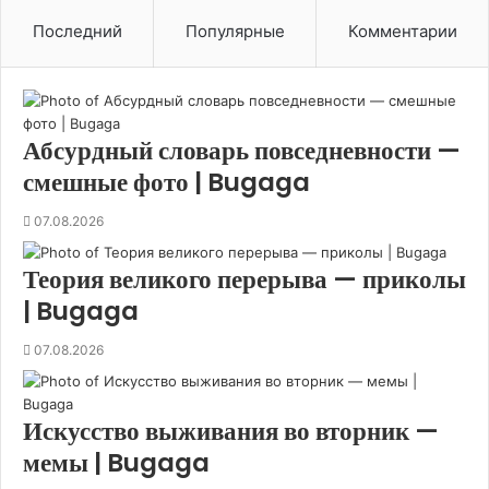
о
Последний
Популярные
Комментарии
т
о
р
ы
е
Абсурдный словарь повседневности —
м
смешные фото | Bugaga
о
ж
07.08.2026
н
о
б
Теория великого перерыва — приколы
ы
| Bugaga
л
о
07.08.2026
н
е
д
Искусство выживания во вторник —
е
л
мемы | Bugaga
а