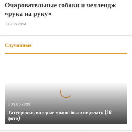
Очаровательные собаки и челлендж
«рука на руку»
19.06.2024
Случайные
Т
а
т
у
и
р
о
03.05.2023
в
Татуировки, которые можно было не делать (18
к
фото)
и
,
к