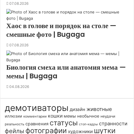
т
07.08.2026
ь
(
1
Хаос в голове и порядок на столе —
8
смешные фото | Bugaga
ф
о
07.08.2026
т
о
)
Биология смеха или анатомия мема —
мемы | Bugaga
04.08.2026
демотиваторы
животные
дизайн
кошки
мемы
иллюзии
необычное
неудачи
комментарии
статусы
странности
сравнения
реальность
стоп-кадры
фотографии
шутки
фейлы
художники