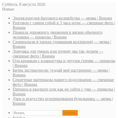
Суббота, 8 августа 2026
Новые
Энциклопедия бытового волшебства — мемы | Bugaga
Разговор с самим собой в 3 часа ночи — смешные фото |
Bugaga
Правила дорожного движения в жизни обычного
человека — приколы | Bugaga
Сюрреализм в тапках (домашняя коллекция) — мемы |
Bugaga
Ловушка для умных или почему мы так делаем —
смешные фото | Bugaga
Ода крошкам с клавиатуры и другим героям — приколы
| Bugaga
Битва экстрасенсов: угадай моё настроение — мемы |
Bugaga
Секретные материалы нашего подсознания — смешные
фото | Bugaga
Пятница в квадрате или как не сойти с ума — приколы |
Bugaga
Дзен и искусство игнорирования будильника — мемы |
Bugaga
Искать
Sidebar