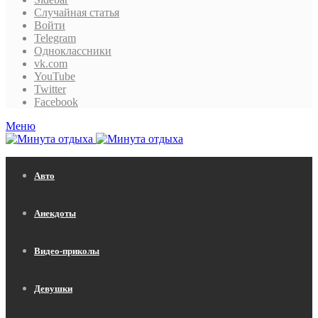
Случайная статья
Войти
Telegram
Одноклассники
vk.com
YouTube
Twitter
Facebook
Меню
Авто
Анекдоты
Видео-приколы
Девушки