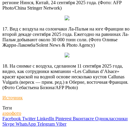
регионе Нинся, Китай, 24 сентября 2025 года. (Фото: AFP
Photo/China Stringer Network)
17. Вид с воздуха на солончаки Ла-Пальм на юге Франции во
второй декаде сентября 2025 года. Ежегодно на равнинах Ла-
Пальм добывают около 30 000 тонн соли. (Фото Оливье
Жарри-Лакомба/Solent News & Photo Agency)
18. На снимке с воздуха, сделанном 11 сентября 2025 года,
видно, как сотрудники компании «Les Callunas d’Alsace»
красят краской на водной основе несколько кустов Callunas
Vulgaris (вереск — прим. ред.) в Оберне, восточная Франция.
(Фото Себастьена Бозона/AFP Photo)
Источник
Теги
аэрофото
Facebook
Twitter
LinkedIn
Pinterest
Вконтакте
Одноклассники
Skype
WhatsApp
Telegram
Viber