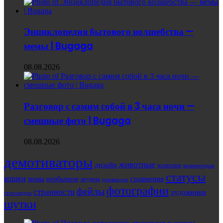
Энциклопедия бытового волшебства —
мемы | Bugaga
08.08.2026
Разговор с самим собой в 3 часа ночи —
смешные фото | Bugaga
08.08.2026
демотиваторы
животные
дизайн
иллюзии
комментарии
статусы
кошки
мемы
сравнения
необычное
неудачи
реальность
фотографии
фейлы
странности
художники
стоп-кадры
шутки