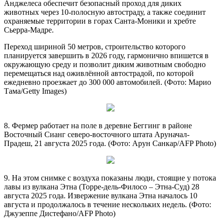
Анджелеса обеспечит безопасный проход для диких
животных через 10-полосную автостраду, а также соединит
охраняемые территории в горах Санта-Моники и хребте
Сьерра-Мадре.
Переход шириной 50 метров, строительство которого
планируется завершить в 2026 году, гармонично впишется в
окружающую среду и позволит диким животным свободно
перемещаться над оживлённой автострадой, по которой
ежедневно проезжает до 300 000 автомобилей. (Фото: Марио
Тама/Getty Images)
8. Фермер работает на поле в деревне Беггинг в районе
Восточный Сианг северо-восточного штата Аруначал-
Прадеш, 21 августа 2025 года. (Фото: Арун Санкар/AFP Photo)
9. На этом снимке с воздуха показаны люди, стоящие у потока
лавы из вулкана Этна (Торре-дель-Филосо – Этна-Суд) 28
августа 2025 года. Извержение вулкана Этна началось 10
августа и продолжалось в течение нескольких недель. (Фото:
Джузеппе Дистефано/AFP Photo)