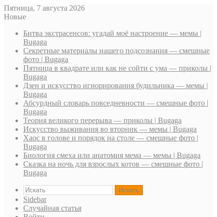
Пятница, 7 августа 2026
Новые
Битва экстрасенсов: угадай моё настроение — мемы |
Bugaga
Секретные материалы нашего подсознания — смешные
фото | Bugaga
Пятница в квадрате или как не сойти с ума — приколы |
Bugaga
Дзен и искусство игнорирования будильника — мемы |
Bugaga
Абсурдный словарь повседневности — смешные фото |
Bugaga
Теория великого перерыва — приколы | Bugaga
Искусство выживания во вторник — мемы | Bugaga
Хаос в голове и порядок на столе — смешные фото |
Bugaga
Биология смеха или анатомия мема — мемы | Bugaga
Сказка на ночь для взрослых котов — смешные фото |
Bugaga
Искать
Sidebar
Случайная статья
Войти