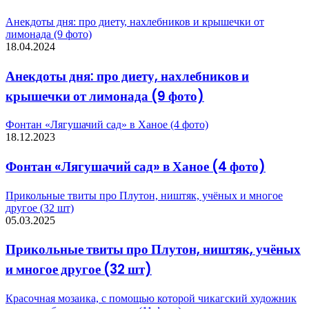
Анекдоты дня: про диету, нахлебников и крышечки от
лимонада (9 фото)
18.04.2024
Анекдоты дня: про диету, нахлебников и
крышечки от лимонада (9 фото)
Фонтан «Лягушачий сад» в Ханое (4 фото)
18.12.2023
Фонтан «Лягушачий сад» в Ханое (4 фото)
Прикольные твиты про Плутон, ништяк, учёных и многое
другое (32 шт)
05.03.2025
Прикольные твиты про Плутон, ништяк, учёных
и многое другое (32 шт)
Красочная мозаика, с помощью которой чикагский художник