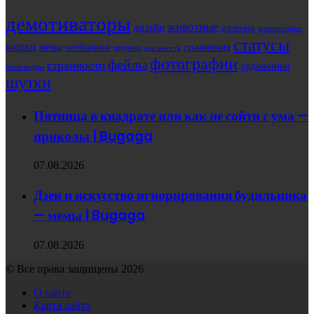
демотиваторы
животные
дизайн
иллюзии
комментарии
статусы
кошки
мемы
сравнения
необычное
неудачи
реальность
фотографии
фейлы
странности
художники
стоп-кадры
шутки
Пятница в квадрате или как не сойти с ума —
приколы | Bugaga
07.08.2026
Дзен и искусство игнорирования будильника
— мемы | Bugaga
07.08.2026
© Все права защищены 2026
О сайте
Карта сайта