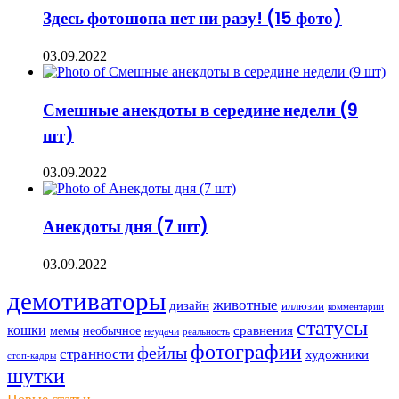
Здесь фотошопа нет ни разу! (15 фото)
03.09.2022
Смешные анекдоты в середине недели (9
шт)
03.09.2022
Анекдоты дня (7 шт)
03.09.2022
демотиваторы
животные
дизайн
иллюзии
комментарии
статусы
кошки
мемы
сравнения
необычное
неудачи
реальность
фотографии
фейлы
странности
художники
стоп-кадры
шутки