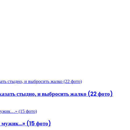
азать стыдно, и выбросить жалко (22 фото)
й мужик…» (15 фото)