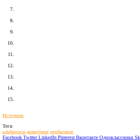
Источник
Теги
альбиносы
животные
необычное
Facebook
Twitter
LinkedIn
Pinterest
Вконтакте
Одноклассники
Sk