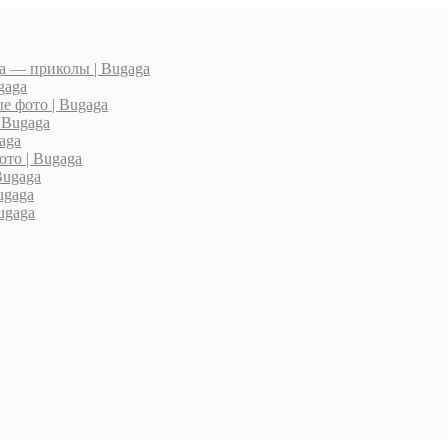
а — приколы | Bugaga
gaga
е фото | Bugaga
 Bugaga
aga
то | Bugaga
Bugaga
ugaga
ugaga