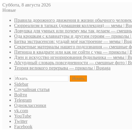
Суббота, 8 августа 2026
Новые
Правила дорожного движения в жизни обычного человек
Сюрреализм в тапках (домашняя коллекция) — мемы | Bu
Ловушка для умных или почему мы так делаем — смешны
Ода крошкам с клавиатуры и другим героям — приколы |
Битва экстрасенсов: угадай моё настроение — мемы | Bug
Секретные материалы нашего подсознания — смешные фо
Пятница в квадрате или как не сойти с ума — приколы | 
Дзен и искусство игнорирования будильника — мемы | B
Абсурдный словарь повседневности — смешные фото | B
Теория великого перерыва — приколы | Bugaga
Искать
Sidebar
Случайная статья
Войти
Telegram
Одноклассники
vk.com
YouTube
Twitter
Facebook