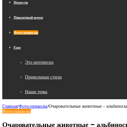
Новости
Пикантный юмор
Фото-приколы
Еще
Это интересно
Прикольные стихи
Наши темы
Главная
/
Фото-приколы
/
Очаровательные животные – альбиносы,
Фото-приколы
Очаровательные животные – альбиносы