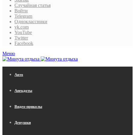
Случайная статья
Войти
Telegram
Одноклассники
vk.com
YouTube
Twitter
Facebook
Меню
Авто
Анекдоты
Видео-приколы
Девушки