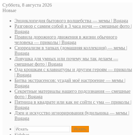
Суббота, 8 августа 2026
Новые
Энциклопедия бытового волшебства — мемы | Bugaga
Разговор с самим собой в 3 часа ночи — смешные фото |
Bugaga
Правила дорожного движения в жизни обычного
человека — приколы | Bugaga
Сюрреализм в тапках (домашняя коллекция) — мемы |
Bugaga
Ловушка для умных или почему мы так делаем —
смешные фото | Bugaga
Ода крошкам с клавиатуры и другим героям — приколы
| Bugaga
Битва экстрасенсов: угадай моё настроение — мемы |
Bugaga
Секретные материалы нашего подсознания — смешные
фото | Bugaga
Пятница в квадрате или как не сойти с ума — приколы |
Bugaga
Дзен и искусство игнорирования будильника — мемы |
Bugaga
Искать
Sidebar