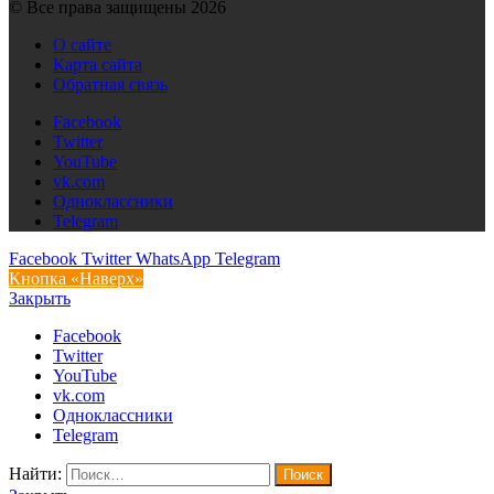
© Все права защищены 2026
О сайте
Карта сайта
Обратная связь
Facebook
Twitter
YouTube
vk.com
Одноклассники
Telegram
Facebook
Twitter
WhatsApp
Telegram
Кнопка «Наверх»
Закрыть
Facebook
Twitter
YouTube
vk.com
Одноклассники
Telegram
Найти: