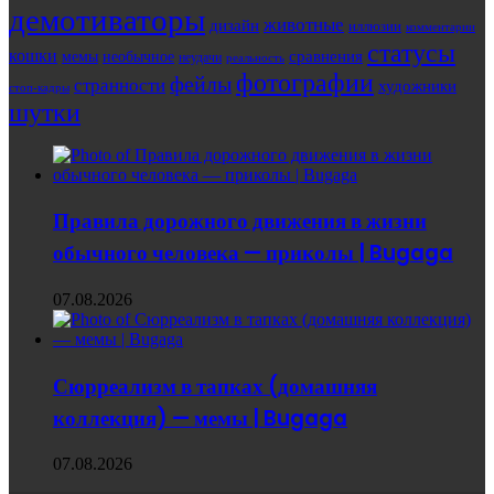
демотиваторы
животные
дизайн
иллюзии
комментарии
статусы
кошки
мемы
сравнения
необычное
неудачи
реальность
фотографии
фейлы
странности
художники
стоп-кадры
шутки
Правила дорожного движения в жизни
обычного человека — приколы | Bugaga
07.08.2026
Сюрреализм в тапках (домашняя
коллекция) — мемы | Bugaga
07.08.2026