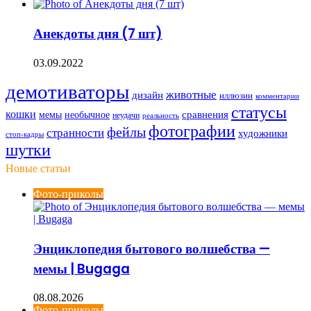
Анекдоты дня (7 шт)
03.09.2022
демотиваторы
животные
дизайн
иллюзии
комментарии
статусы
кошки
мемы
сравнения
необычное
неудачи
реальность
фотографии
фейлы
странности
художники
стоп-кадры
шутки
Новые статьи
Фото-приколы
Энциклопедия бытового волшебства —
мемы | Bugaga
08.08.2026
Фото-приколы