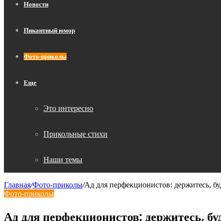
Новости
Пикантный юмор
Фото-приколы
Еще
Это интересно
Прикольные стихи
Наши темы
Главная
/
Фото-приколы
/
Ад для перфекционистов: держитесь, бу
Фото-приколы
Ад для перфекционистов: держитесь, бу