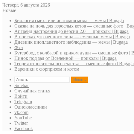
Четверг, 6 августа 2026
Новые
Биология смеха или анатомия мема — мемы | Bugaga
Сказка на ночь для взрослых котов — смешные фото | Bu
Апгрейд настроения до версии 2.0 — приколы | Bugaga
В поисках утраченного лица — смешные мемы | Bugaga
Дневник инопланетного наблюдения — мемы | Bugaga
Фэн
Бутерброд с колбасой и криком души — смешные фото | 
Пинок под зад от Вселенной — приколы | Bugaga
Теория относительного счастья — смешные фото | Bugaga
Вареники с сюрпризом и котом
Искать
Sidebar
Случайная статья
Войти
Telegram
Одноклассники
vk.com
YouTube
Twitter
Facebook