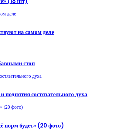
е» (18 шт)
мом деле
ствуют на самом деле
бавными стоп
стязательного духа
 поднятия состязательного духа
» (20 фото)
ё норм будет» (20 фото)