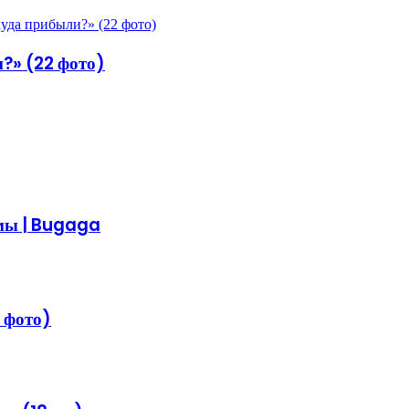
?» (22 фото)
емы | Bugaga
 фото)